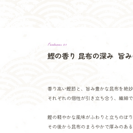
Features 01
鰹の香り 昆布の深み
旨み
香り高い鰹節と、旨み豊かな昆布を絶妙
それぞれの個性が引き立ち合う、繊細で
鰹の軽やかな風味がふわりと立ちのぼり
その後から昆布のまろやかで厚みのある