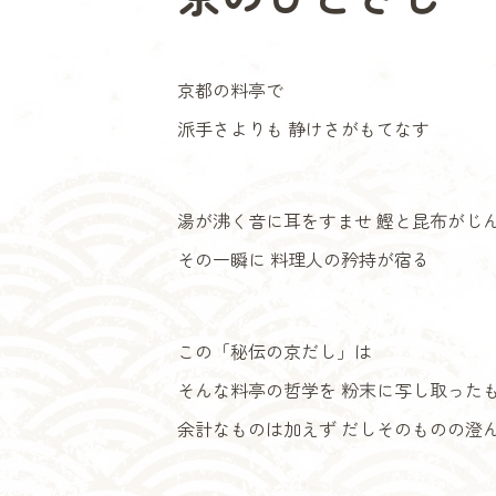
京都の料亭で
派手さよりも 静けさがもてなす
湯が沸く音に耳をすませ 鰹と昆布がじ
その一瞬に 料理人の矜持が宿る
この「秘伝の京だし」は
そんな料亭の哲学を 粉末に写し取った
余計なものは加えず だしそのものの澄