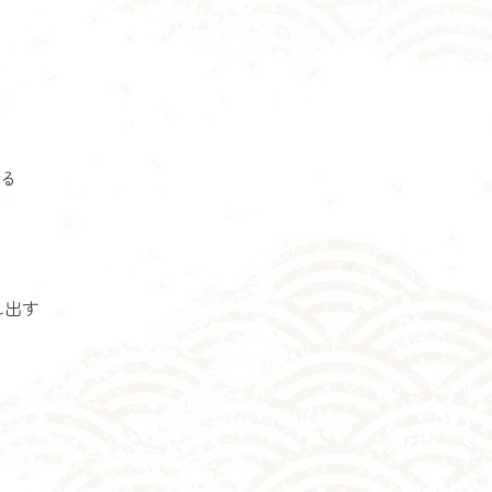
る
れ出す