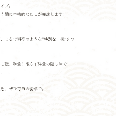
タイプ。
いう間に本格的なだしが完成します。
、まるで料亭のような“特別な一椀”をつ
みご飯、和食に限らず洋食の隠し味で
す。
感を、ぜひ毎日の食卓で。