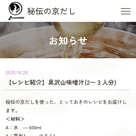
お知らせ
2025.10.20
【レシピ紹介】具沢山味噌汁(2〜３人分)
秘伝の京だしを使った、とっておきのレシピをお届けし
ます。
＜材料＞
A：水 ― 600ml
A：
京だし
― 小さじ1