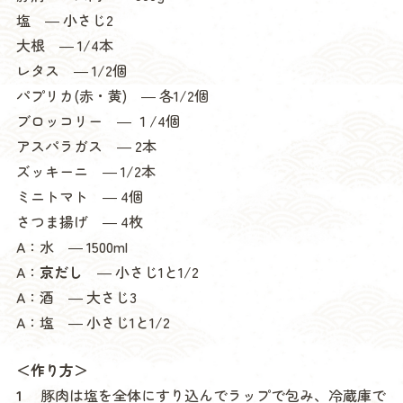
塩 ― 小さじ2
大根 ― 1/4本
レタス ― 1/2個
パプリカ(赤・黄) ― 各1/2個
ブロッコリー ― １/4個
アスパラガス ― 2本
ズッキーニ ― 1/2本
ミニトマト ― 4個
さつま揚げ ― 4枚
A：水 ― 1500ml
A：
京だし
― 小さじ1と1/2
A：酒 ― 大さじ3
A：塩 ― 小さじ1と1/2
＜作り方＞
1
豚肉は塩を全体にすり込んでラップで包み、冷蔵庫で