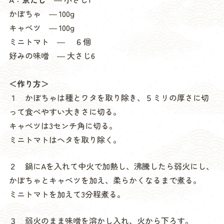
かぼちゃ ― 100g
キャベツ ― 100g
ミニトマト ― ６個
好みの味噌 ― 大さじ6
＜作り方＞
１ かぼちゃは種とワタを取り除き、５ミリの厚さに切
って食べやすい大きさに切る。
キャベツは3センチ角に切る。
ミニトマトはヘタを取り除く。
２ 鍋にAを入れて中火で加熱し、沸騰したら弱火にし、
かぼちゃとキャベツを加え、柔らかくなるまで煮る。
ミニトマトを加えて3分程煮る。
３ 弱火のまま味噌を溶かし入れ、火から下ろす。