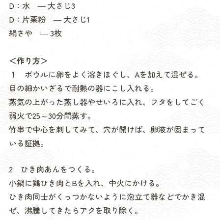
D：水 ― 大さじ3
D：片栗粉 ― 大さじ1
絹さや ― 3枚
＜作り方＞
１ ボウルに卵をよく溶きほぐし、Aを加えて混ぜる。
目の細かいざるで耐熱の器にこし入れる。
蒸気の上がった蒸し器やせいろに入れ、フタをしてごく
弱火で25～30分間蒸す。
竹串で中心を刺してみて、穴が開けば、卵液が固まって
いる証拠。
2 ひき肉あんをつくる。
小鍋に鶏ひき肉とBを入れ、中火にかける。
ひき肉同士がくっつかないように泡立て器などでかき混
ぜ、沸騰してきたらアクを取り除く。