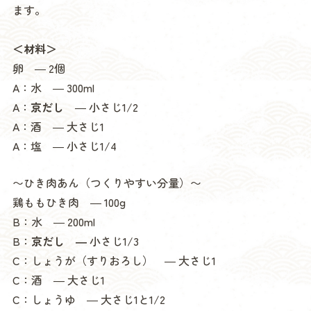
ます。
＜材料＞
卵 ― 2個
A：水 ― 300ml
A：
京だし
― 小さじ1/2
A：酒 ― 大さじ1
A：塩 ― 小さじ1/4
〜ひき肉あん（つくりやすい分量）〜
鶏ももひき肉 ― 100g
B：水 ― 200ml
B：
京だし ―
小さじ1/3
C：しょうが（すりおろし） ― 大さじ1
C：酒 ― 大さじ1
C：しょうゆ ― 大さじ1と1/2